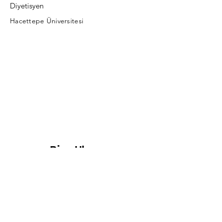
Diyetisyen
Hacettepe Üniversitesi
Bize Ulaşın
Özofagus Atrezisi Çocuk ve Aile Destek
Derneği
İstasyon Yolu Sk, No:3 Altıntepe, Maltepe/
İstanbul
info@troad.org