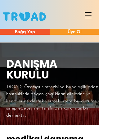
Bağış Yap
Üye Ol
DANIŞMA
KURULU
TROAD, Özofagus atrezisi ve buna eşlik eden
hastalıklarla doğan çocukların ailelerine ve
kendilerine destek vermek üzere bu duruma
sahip ebeveynler tarafından kurulmuş bir
dernektir.
medikal danışma