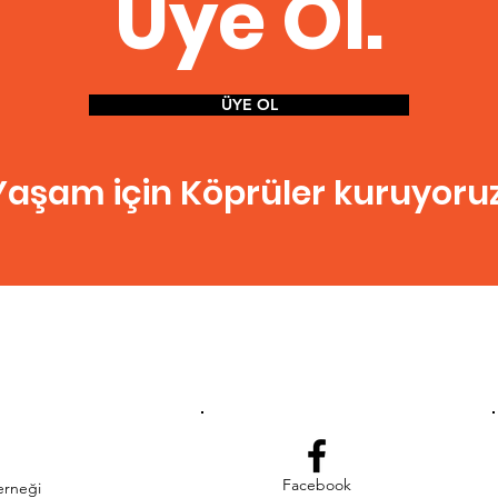
Üye Ol.
ÜYE OL
Yaşam için Köprüler kuruyoruz
Facebook
erneği