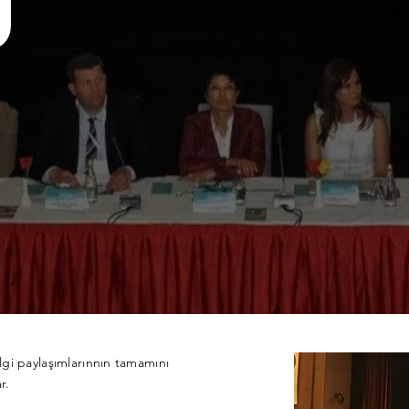
U
ilgi paylaşımlarınnın tamamını
r.